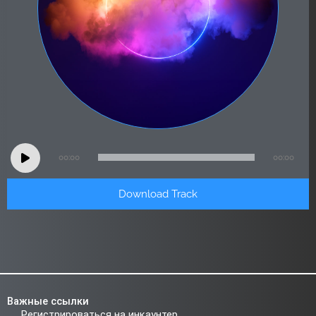
Audio
00:00
00:00
Player
Download Track
Важные ссылки
Регистрироваться на инкаунтер