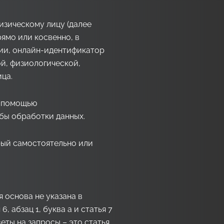
зическому лицу (далее
ямо или косвенно, в
нии, онлайн-идентификатор
ой, физиологической,
ца.
с помощью
бы обработки данных.
рый самостоятельно или
 основа не указана в
 абзац 1, буква a и статья 7
еты на запросы – это статья