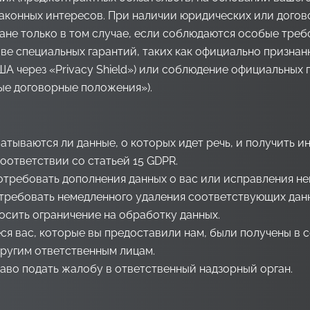
законных интересов. При наличии юридических или дого
не только в том случае, если соблюдаются особые требо
ове специальных гарантий, таких как официально призна
ША через «Privacy Shield») или соблюдение официальных
ые договорные положения»).
тываются ли данные, о которых идет речь, и получить и
ответствии со статьей 15 GDPR.
потребовать дополнения данных о вас или исправления не
отребовать немедленного удаления соответствующих данн
росить ограничение на обработку данных.
я вас, которые вы предоставили нам, были получены в с
другим ответственным лицам.
раво подать жалобу в ответственный надзорный орган.