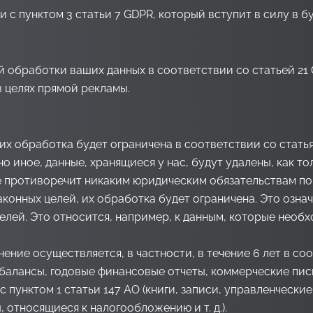
 с пунктом 3 статьи 7 GDPR, который вступит в силу в б
 обработки ваших данных в соответствии со статьей 21 
 целях прямой рекламы.
х обработка будет ограничена в соответствии со статьям
о иное, данные, хранящиеся у нас, будут удалены, как то
е противоречит никаким юридическим обязательствам по
конных целей, их обработка будет ограничена. Это означ
елей. Это относится, например, к данным, которые необ
ние осуществляется, в частности, в течение 6 лет в соо
е балансы, годовые финансовые отчеты, коммерческие пис
ии с пунктом 1 статьи 147 АО (книги, записи, управленчески
 относящиеся к налогообложению и т. д.).