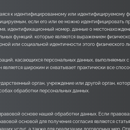
аяся к идентифицированному или идентифицируемому фи
фицируемым, если его или ее можно идентифицировать пр
 имя, идентификационный номер, данные о местонахожде
иальных функций. которые являются выражением физическ
урной или социальной идентичности этого физического ли
раций, касающихся персональных данных, выполняемых 
н является широким и охватывает практически все спосо
дарственный орган, учреждение или другой орган, кото
собах обработки персональных данных.
правовой основе нашей обработки данных. Если правовая
вовой основой для получения согласия являются статья 6,
аших услуг, а также для реализации договорных мер. Отв