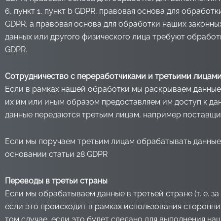
6, пункт 1, пункт b GDPR, правовая основа для обработк
GDPR, а правовая основа для обработки наших законных 
данных или другого физического лица требуют обработк
GDPR.
Сотрудничество с переработчиками и третьими лицам
Если в рамках нашей обработки мы раскрываем данные
их им или иным образом предоставляем им доступ к да
данные передаются третьим лицам, например поставщикам
Если мы поручаем третьим лицам обрабатывать данные 
основании статьи 28 GDPR
Переводы в третьи страны
Если мы обрабатываем данные в третьей стране (т. е. 
если это происходит в рамках использования сторонних
том случае, если это будет сделано для выполнения на