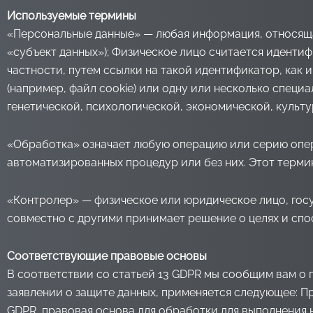
Используемые термины
«Персональные данные» — любая информация, относящ
«субъект данных»); Физическое лицо считается иденти
частности, путем ссылки на такой идентификатор, как
(например, файл cookie) или одну или несколько спец
генетической, психологической, экономической, культ
«Обработка» означает любую операцию или серию опе
автоматизированных процедур или без них. Этот терми
«Контролер» — физическое или юридическое лицо, госу
совместно с другими принимает решение о целях и спо
Соответствующие правовые основы
В соответствии со статьей 13 GDPR мы сообщим вам о 
заявлении о защите данных, применяется следующее: Пра
GDPR, правовая основа для обработки для выполнения н