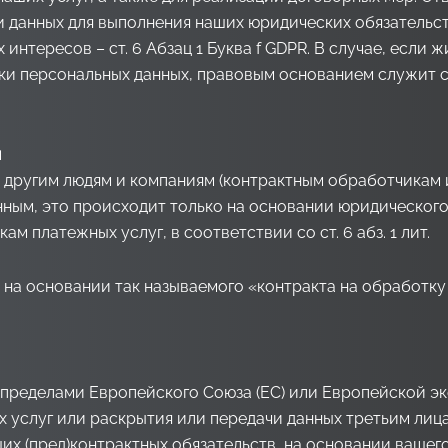
и данных для выполнения наших юридических обязательств 
интересов – ст. 6 Абзац 1 Буква f GDPR. В случае, если
и персональных данных, правовым основанием служит ста
и
 другим людям и компаниям (контрактным обработчикам 
нным, это происходит только на основании юридического
 платежных услуг, в соответствии со ст. 6 абз. 1 лит.
на основании так называемого «контракта на обработку з
за пределами Европейского Союза (ЕС) или Европейской эк
 услуг или раскрытия или передачи данных третьим лица
ших (пред)контрактных обязательств, на основании вашег