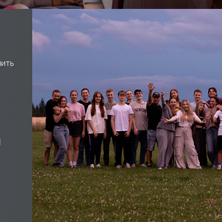
нить
|