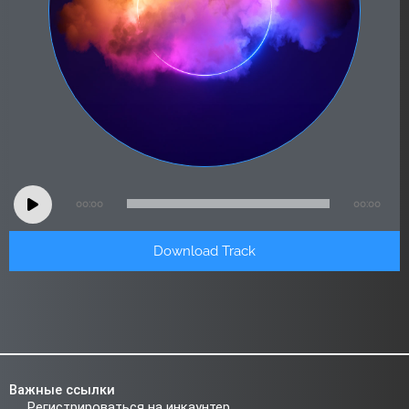
Audio
00:00
00:00
Player
Download Track
Важные ссылки
Регистрироваться на инкаунтер