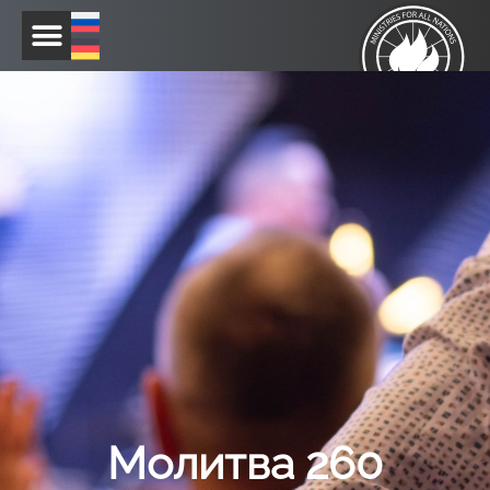
Перейти
к
содержимому
Молитва 260