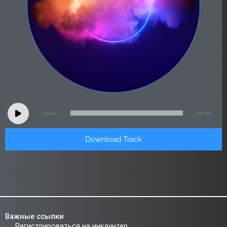
Audio
00:00
00:00
Player
Download Track
Важные ссылки
Регистрироваться на инкаунтер