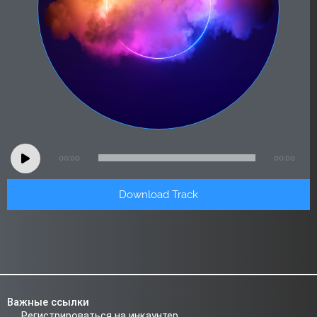
Audio
00:00
00:00
Player
Download Track
Важные ссылки
Регистрироваться на инкаунтер