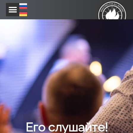
Перейти
к
содержимому
Его слушайте!