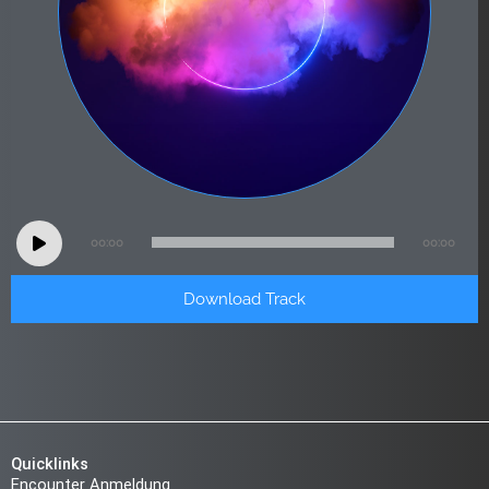
Audio
00:00
00:00
Player
Download Track
Quicklinks
Encounter Anmeldung