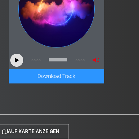
Audio
00:00
00:00
Player
Download Track
AUF KARTE ANZEIGEN