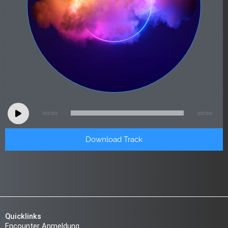
Audio
00:00
00:00
Player
Download Track
Quicklinks
Encounter Anmeldung