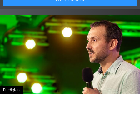
Predigten
Folge mir in das Reich
12, Juli 2026
09:21
Alexander Kleninger
Wir sind dazu berufen, den Menschen das Himmelreich zu
bringen. ...